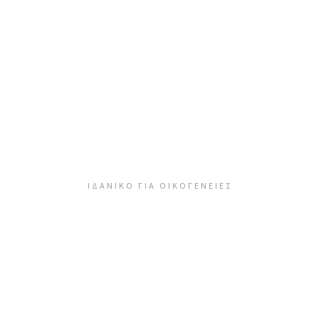
Apartment Four
ΙΔΑΝΙΚΌ ΓΙΑ ΟΙΚΟΓΈΝΕΙΕΣ